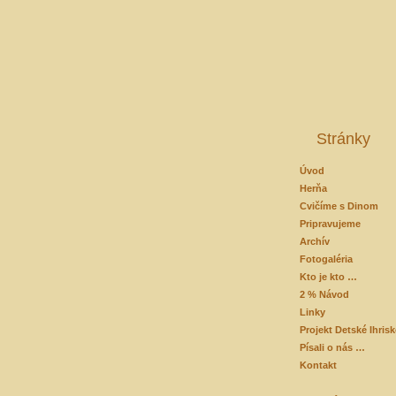
Stránky
Úvod
Herňa
Cvičíme s Dinom
Pripravujeme
Archív
Fotogaléria
Kto je kto …
2 % Návod
Linky
Projekt Detské Ihris
Písali o nás …
Kontakt