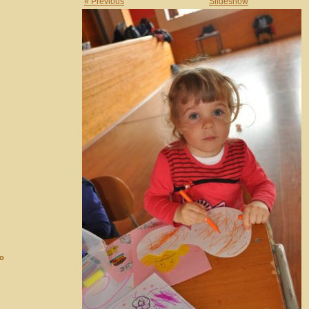
« Previous
Slideshow
ko