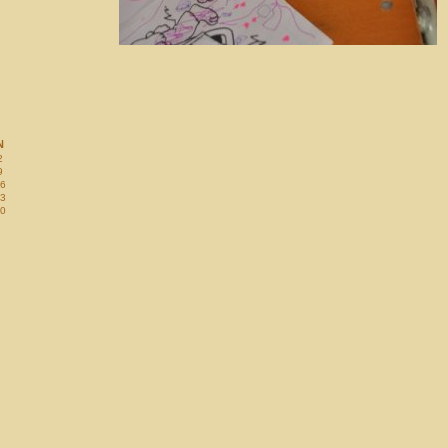
N
2
9
6
3
0