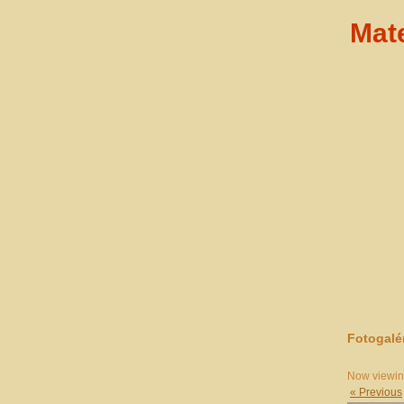
Mat
Fotogalé
Now viewi
« Previous