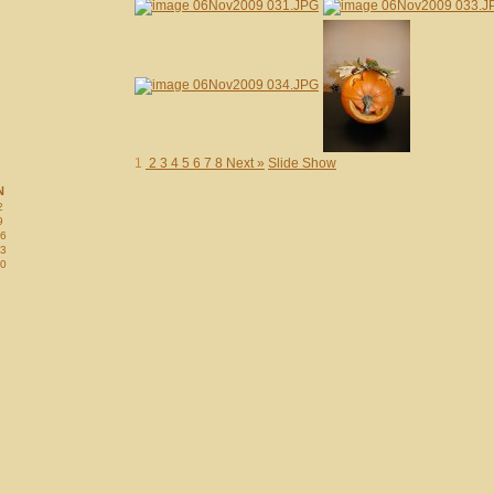
1
2
3
4
5
6
7
8
Next »
Slide Show
N
2
9
6
3
0