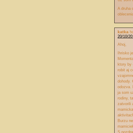
A druha 
obleceni
katka
h
20/10/20
Ahoj,
Ihrisko 
Momental
ktory by
robit aj
vzajomn
dohody. 
odozva. M
ja som u
rodiny, 
zatvorili
mamickac
aktivita
Burzu ne
mamiciek
S pozdr