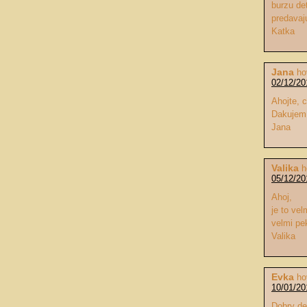
burzu de
predavaj
Katka
Jana
ho
02/12/20
Ahojte, 
Dakujem
Jana
Valika
h
05/12/20
Ahoj,
je to vel
velmi pe
Valika
Evka
ho
10/01/20
Dobry de