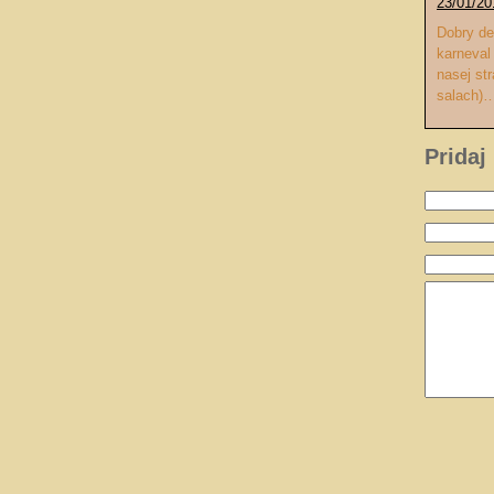
23/01/20
Dobry de
karneval
nasej st
salach)
Pridaj