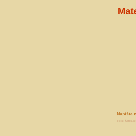
Mat
Napíšte
cats:
Uncate