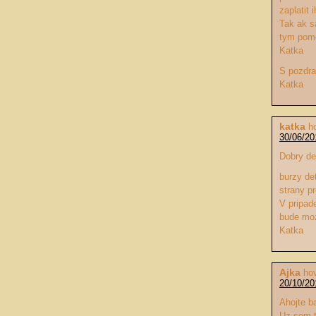
zaplatit 
Tak ak s
tym pom
Katka
S pozdr
Katka
katka
h
30/06/20
Dobry de
burzy de
strany p
V pripad
bude moz
Katka
Ajka
hov
20/10/20
Ahojte b
Uz som t