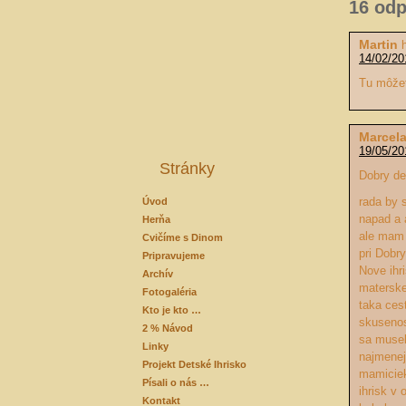
16 od
Martin
14/02/20
Tu môže
Marcel
19/05/20
Stránky
Dobry de
rada by 
Úvod
napad a 
Herňa
ale mam 
Cvičíme s Dinom
pri Dobr
Pripravujeme
Nove ihr
Archív
materske
Fotogaléria
taka ces
Kto je kto …
skusenos
2 % Návod
sa musel
Linky
najmenej
Projekt Detské Ihrisko
mamiciek,
Písali o nás …
ihrisk v
Kontakt