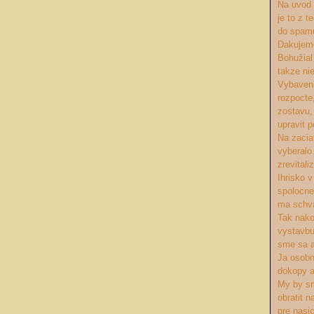
Na uvod 
je to z 
do spam
Dakujeme
Bohužial
takze nie
Vybaveni
rozpocte
zostavu,
upravit 
Na zacia
vyberalo
zrevitali
Ihrisko v
spolocne
ma schva
Tak nako
vystavbu
sme sa a
Ja osobn
dokopy a
My by sm
obratit 
pre nasi