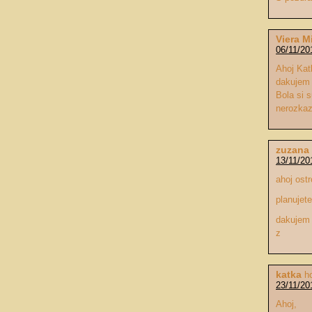
Viera M
06/11/20
Ahoj Kat
dakujem 
Bola si 
nerozkaz
zuzana
13/11/20
ahoj ost
planujet
dakujem
z
katka
h
23/11/20
Ahoj,