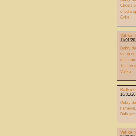
Chcela b
chodia a
Evka
Valika
h
11/01/20
Dobry de
vstup do
detickam
Tesime 
Valika
Katka
h
18/01/20
Dobry de
karneval
Dakujem
Valika
h